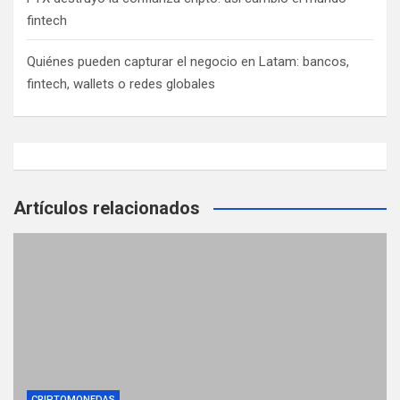
r
fintech
a
Quiénes pueden capturar el negocio en Latam: bancos,
d
fintech, wallets o redes globales
a
s
Artículos relacionados
CRIPTOMONEDAS