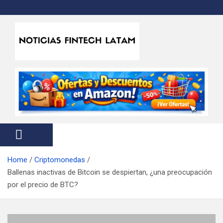
S
k
i
p
t
Noticias Fintech Latam
Noticias de la industria fintech e insurtech en Latinoamérica
o
c
o
n
t
e
n
t
Home
Criptomonedas
Ballenas inactivas de Bitcoin se despiertan, ¿una preocupación
por el precio de BTC?