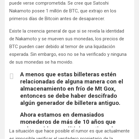
puede verse comprometida. Se cree que Satoshi
Nakamoto posee 1 millón de BTC, que extrajo en los
primeros días de Bitcoin antes de desaparecer.
Existe la creencia general de que si se revela la identidad
de Nakamoto y se mueven sus monedas, los precios de
BTC pueden caer debido al temor de una liquidación
esperada. Sin embargo, eso no se ha verificado y ninguna
de sus monedas se ha movido.
A menos que estas billeteras estén
relacionadas de alguna manera con el
almacenamiento en frío de Mt Gox,
entonces se debe haber descifrado
algún generador de billetera antiguo.
Ahora estamos en demasiados
monederos de más de 10 años que
cobran vida en múltiples activos de
La situación que hace posible el rumor es que actualmente
repente…
es imposible verificar el verdadero propietario de la