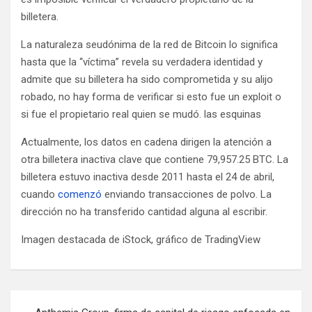
billetera.
— Adam Cochran (adamscochran.eth)
(@adamscochran)
24 de abril de 2023
La naturaleza seudónima de la red de Bitcoin lo significa
hasta que la “víctima” revela su verdadera identidad y
admite que su billetera ha sido comprometida y su alijo
robado, no hay forma de verificar si esto fue un exploit o
si fue el propietario real quien se mudó. las esquinas
Actualmente, los datos en cadena dirigen la atención a
otra billetera inactiva clave que contiene 79,957.25 BTC. La
billetera estuvo inactiva desde 2011 hasta el 24 de abril,
cuando
comenzó
enviando transacciones de polvo. La
dirección no ha transferido cantidad alguna al escribir.
Imagen destacada de iStock, gráfico de TradingView
N