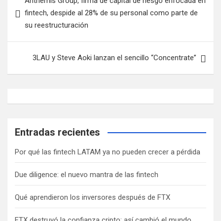
Anthemis Group, firma de capital de riesgo enfocada en
a
fintech, despide al 28% de su personal como parte de
v
su reestructuración
e
g
3LAU y Steve Aoki lanzan el sencillo “Concentrate”
a
c
i
ó
Entradas recientes
n
d
Por qué las fintech LATAM ya no pueden crecer a pérdida
e
Due diligence: el nuevo mantra de las fintech
e
n
Qué aprendieron los inversores después de FTX
t
FTX destruyó la confianza cripto: así cambió el mundo